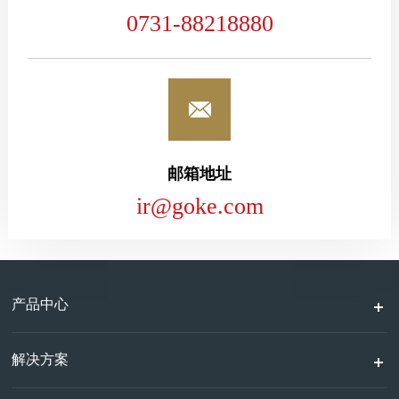
0731-88218880
邮箱地址
ir@goke.com
产品中心
解决方案