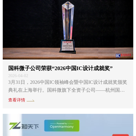
能便随之“失灵”。而黑光技术与低功耗架构的深度融
合，正从根本上改写这一局面。 吴炜表示，这一转变的
核心逻辑在于——从“被动补偿”转向“主动计...
国科微子公司荣获“2026中国IC设计成就奖”
2026-04-02
3月31日，2026中国IC领袖峰会暨中国IC设计成就奖颁奖
典礼在上海举行。国科微旗下全资子公司——杭州国科
微电子有限公司（以下简称“杭州国科微”）凭借在视觉A
查看详情
I与端侧AI领域的持续深耕与创新产品研发布局，荣膺“2
026年度创新IC设计公司”称号。 作为中国IC设计领域最
具影响力的行业盛事之一，2026中国IC领袖峰会由全球
领先的电子行业媒体集团AspenCore主办，汇聚全球IC设