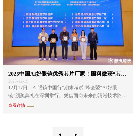
火实验室的协同...
2025中国AI好眼镜优秀芯片厂家！国科微获“芯”荣誉
2025-12-19
12月17日，AI眼镜中国行“期末考试”峰会暨“AI好眼
镜”颁奖典礼在深圳举行。凭借面向未来的清晰技术路
径、精准的产品卡位以及已被验证的市场化能力，国科
查看详情
微荣膺“2025首届中国AI好眼镜最具发展潜力芯片厂
家”。该奖项不仅是对当前成果的认可，更是对其作为行
业关键“潜力股”未来成长性的明确预期。 本次活动由潮
电智库联合深圳市智能穿戴行业协会等多家行业协会与