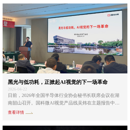
心”）指导下，由国科微联合产业合作伙伴共同开发，旨
在破解因存储器件供应紧张导致的直播卫星电视整机成
本持续走高难题，为其高质量发展奠定坚实基础。 作为
我国广播电视公共服务体系的...
黑光与低功耗，正掀起AI视觉的下一场革命
2026-04-22
日前，2026年全国半导体行业协会秘书长联席会议在湖
南韶山召开。国科微AI视觉产品线吴炜在主题报告中指
出，AI视觉技术正迎来一场由“黑光”与“低功耗”共同驱
查看详情
动的深刻变革。 长期以来，传统摄像头在夜间要么画面
漆黑，要么依赖刺目的补光灯；电量一旦告急，视觉智