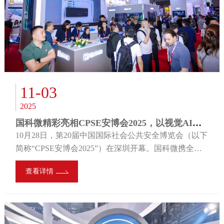
11-03
2025
国科微精彩亮相CPSE安博会2025，以视觉AI洞见未来
10月28日，第20届中国国际社会公共安全博览会（以下
简称“CPSE安博会2025”）在深圳开幕。国科微携全系
智慧视觉芯片参展，同期发布AI ISP品牌“圆鸮”IP形
查看详情
象，以具象化形式诠释“视觉AI洞见未来”的技术内核与
应用价值。 CPSE安博会始于1989年，迄今已成功举办
十九届，被誉为“全球安防第一展”。作为全球规模最
大、影响力最广的安防行业盛会，CPSE安博会汇聚全