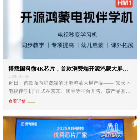
计领域的专家学者与企业领袖，围绕AI芯片...
搭载国科微4K芯片，首款消费端开源鸿蒙大屏上市
2026-01-06
近日，首款面向消费端的开源鸿蒙大屏产品——“知天下
电视伴学机”正式在京东、淘宝等平台开售。该产品基于
OpenHarmony V5.1系统开发，并搭载国科微4K超高清解
查看详情
码芯片GK6320系列，以流畅的系统体验、便捷的投屏功
能与AI伴学能力，为家庭学习场景提供全新解决方案。
国科微GK6320系列芯片集成高性能多核CPU与GPU，支
持H.264/H.265格式4K@60帧高清解码与显示，具备高性
能、高集成度与真4K输出能力。在鸿蒙生态（长沙）星