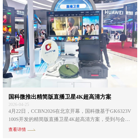
球领军企业、科研机构与国际组织，持续引领公共安全
与数字经济的融合发展。 人工智能正深度重塑智慧视
觉芯片赛道。国科微依托自研NPU技术，构建起覆盖高
中低市场的全系...
国科微推出精简版直播卫星4K超高清方案
2026-04-25
4月22日，CCBN2026在北京开幕，国科微基于GK6323V
100S开发的精简版直播卫星4K超高清方案，受到与会嘉
宾和行业人士的广泛关注。该方案在国家广电总局广播
查看详情
电视卫星直播管理中心（以下简称“卫星直播管理中