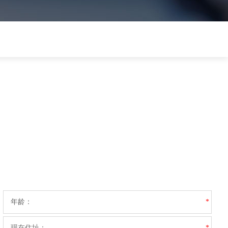
年龄：
*
现在住址：
*