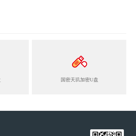
盘
国密天玑加密U盘