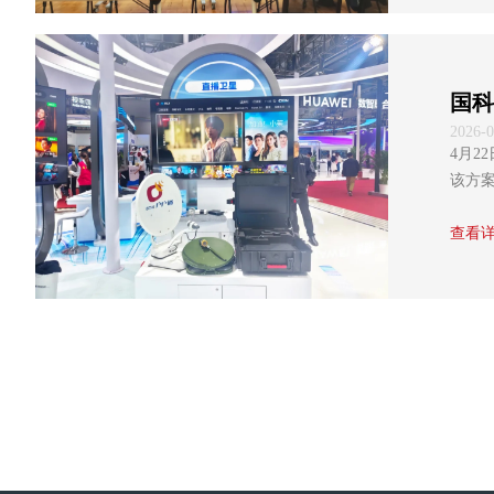
国科
2026-0
4月2
该方
破解因
的...
查看