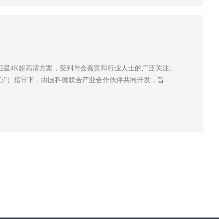
简版直播卫星4K超高清方案，受到与会嘉宾和行业人士的广泛关注。
心”）指导下，由国科微联合产业合作伙伴共同开发，旨在
作为我国广播电视公共服务体系