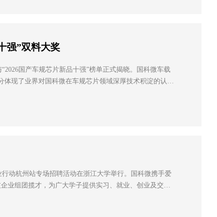
品十强”双料大奖
”与“2026国产车规芯片新品十强”榜单正式揭晓。国科微车载
，充分体现了业界对国科微在车规芯片领域深厚技术积淀的认
渐入佳境。 “2026国产车规芯片新品十强”评选基于AEPC汽车电子专业委员会发布的国内首个...
业创业行动杭州站专场招聘活动在浙江大学举行。国科微携手爱
技企业组团揽才，为广大学子提供实习、就业、创业及交流