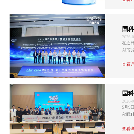
国科
2026-0
在近日
AI芯
查看
国科
2026-0
5月9
尔眼
的优质平台。 据悉，“智汇潇湘·才聚湖南”是湖南省委、省
工程和系
查看