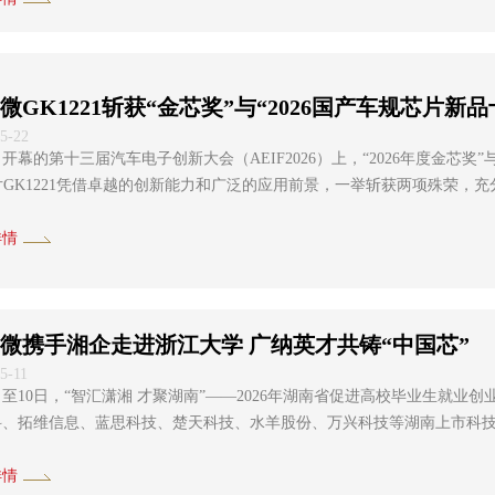
微GK1221斩获“金芯奖”与“2026国产车规芯片新
5-22
开幕的第十三届汽车电子创新大会（AEIF2026）上，“2026年度金芯奖
片GK1221凭借卓越的创新能力和广泛的应用前景，一举斩获两项殊荣
可，也标志着公司在汽车电子赛道的布局正
详情
微携手湘企走进浙江大学 广纳英才共铸“中国芯”
5-11
日至10日，“智汇潇湘 才聚湖南”——2026年湖南省促进高校毕业生就
科、拓维信息、蓝思科技、楚天科技、水羊股份、万兴科技等湖南上市科
政府实施的一项旨在吸引高校毕业生等青年人才留湘来湘就业创业的系统性人才
...
详情