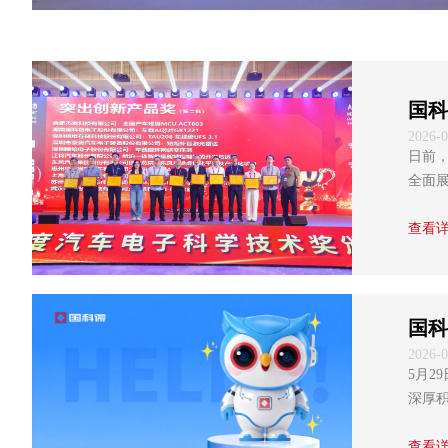
国科
2026-0
日前
全面展
查看
国科
2026-0
5月2
深厚积
图像图
图形学.
查看