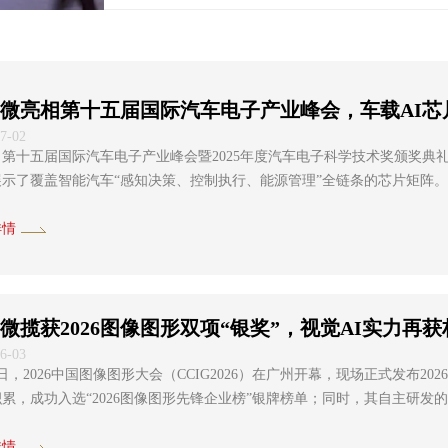
微亮相第十五届国际汽车电子产业峰会，车载AI芯
7-02
，第十五届国际汽车电子产业峰会暨2025年度汽车电子科学技术奖颁奖典
示了覆盖智能汽车“感知决策、控制执行、能源管理”全链条的芯片矩阵。更
现，荣获“汽车电子
详情
微揽获2026图像图形双项“银奖”，视觉AI实力再
6-03
9日，2026中国图像图形大会（CCIG2026）在广州开幕，现场正式发布
累，成功入选“2026图像图形先锋企业榜”银牌榜单；同时，其自主研发的“极
形创新技术榜”银牌榜单。此次双项入选，标志着国科微在视觉AI和图像处理的技术实力再获
..
详情