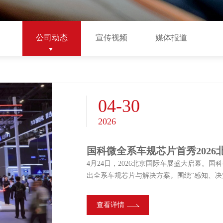
公司动态
宣传视频
媒体报道
04-30
2026
国科微全系车规芯片首秀2026
4月24日，2026北京国际车展盛大启幕。
出全系车规芯片与解决方案。围绕“感知、决
案能力，为行业发展注入强劲“芯”活力。 依托在音视频编解码、图像处理、多核异构SoC、NPU、AI算法及工具
链等关键技术领域的深厚积累，国科微精准切入智能汽车赛道
查看详情
款计算类车载AI芯片已成功“上车”，在AEB、