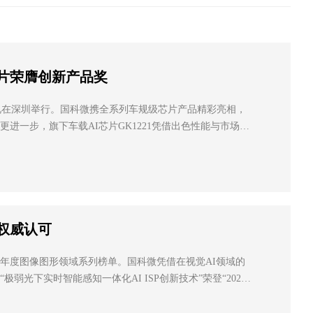
片荣膺创新产品奖
礼在深圳举行。国科微携全系列车规级芯片产品精彩亮相，
进一步，旗下车载AI芯片GK1221凭借出色性能与市场表
科学技术奖——创新产品奖”，再添行业权威认可。 本届峰会由深圳市汽车电子行业协会主办，汇...
获权威认可
2026年度图像图形领域系列榜单。国科微凭借在视觉AI领域的
弱光下实时智能感知一体化AI ISP创新技术”荣登“2026
行业权威认可。 CCIG2026由中国图像