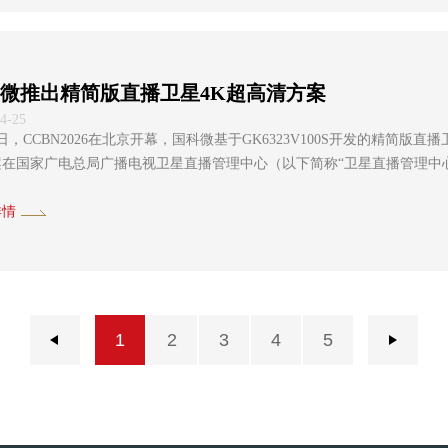
微推出精简版直播卫星4K超高清方案
4-25
2日，CCBN2026在北京开幕，国科微基于GK6323V100S开发的精
案在国家广电总局广播电视卫星直播管理中心（以下简称“卫星直播管理中
存储器件供应紧张导致的直播卫星电视整机成本持续走高难题，为其高质量发展奠定坚实基础。 
详情
1
2
3
4
5