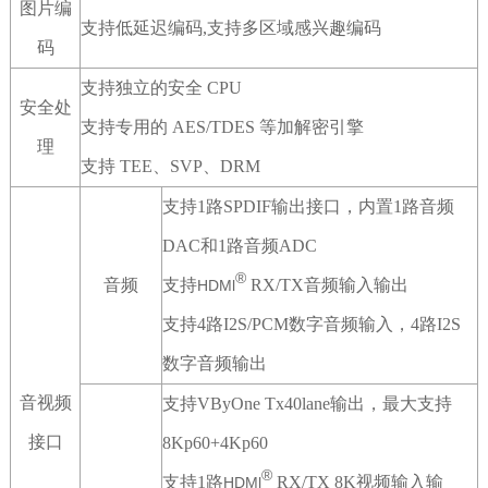
图片编
支持低延迟编码
,
支持多区域感兴趣编码
码
支持独立的安全
CPU
安全处
支持专用的
AES/TDES
等加解密引擎
理
支持
TEE
、
SVP
、
DRM
支持
1
路
SPDIF
输出接口，内置
1
路音频
DAC
和
1
路音频
ADC
®
音频
支持
RX/TX
音频输入输出
HDMl
支持
4
路
I2S/PCM
数字音频输入，
4
路
I2S
数字音频输出
音视频
支持VByOne Tx40lane输出，最大支持
接口
8Kp60+4Kp60
®
支持1路
RX/TX 8K视频输入输
HDMl