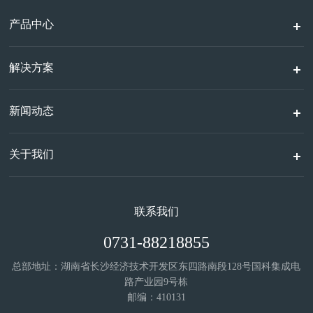
产品中心
解决方案
新闻动态
关于我们
联系我们
0731-88218855
总部地址：湖南省长沙经济技术开发区东四路南段128号国科集成电
路产业园9号栋
邮编：410131