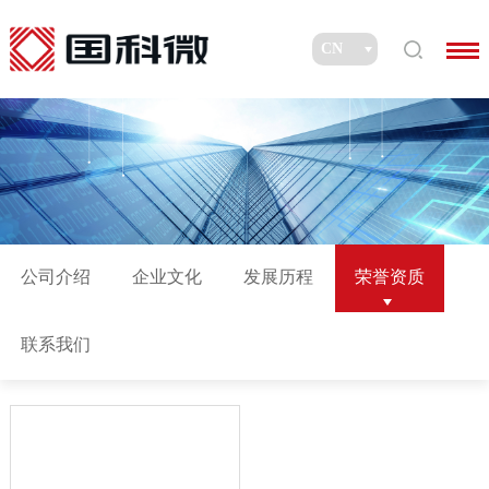
公司介绍
企业文化
发展历程
荣誉资质
联系我们